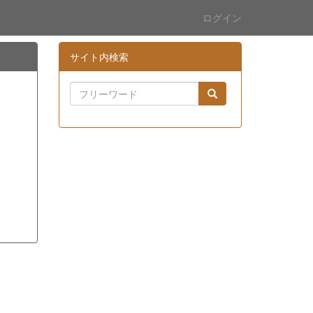
ログイン
サイト内検索