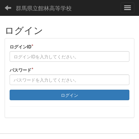
群馬県立館林高等学校
Toggl
ログイン
*
ログインID
*
パスワード
ログイン