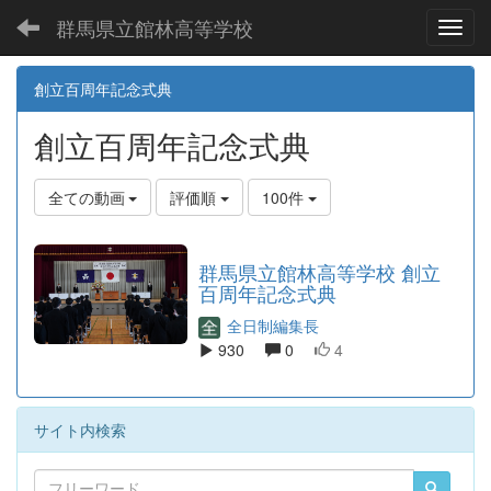
群馬県立館林高等学校
Toggl
創立百周年記念式典
創立百周年記念式典
全ての動画
評価順
100件
群馬県立館林高等学校 創立
百周年記念式典
全日制編集長
930
0
4
サイト内検索