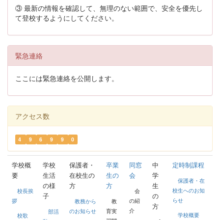
③ 最新の情報を確認して、無理のない範囲で、安全を優先し
て登校するようにしてください。
緊急連絡
ここには緊急連絡を公開します。
アクセス数
4
9
6
9
9
0
学校概
学校
保護者・
卒業
同窓
中
定時制課程
要
生活
在校生の
生の
会
学
保護者・在
の様
方
方
生
校生へのお知
校長挨
会
子
の
らせ
拶
の紹
教務から
教
方
介
のお知らせ
育実
部活
学校概要
校歌