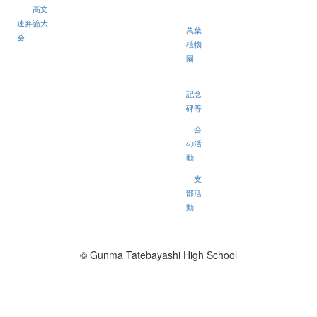
高文
連弁論大
萬葉
会
植物
園
記念
碑等
会
の活
動
支
部活
動
© Gunma Tatebayashi High School