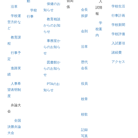
習関
動
入
保健のお
学校生活
沿革
係
試情
会長
知らせ
学校
報
行事計画
学校運
挨拶
行事
教育相談
営方針な
学
学校新聞
からのお知
ど
校案
会則
らせ
学校評価
内
教育課
事務室か
入試要項
程
沿革
らのお知ら
諸経費
行事予
せ
定
アクセス
歴代
図書館か
進路実
会長
らのお知ら
績
せ
人事希
役員
PTAのお
望表明制
知らせ
度
校章
弁論大
会
校歌
全国
決勝弁論
記録
大会
写真