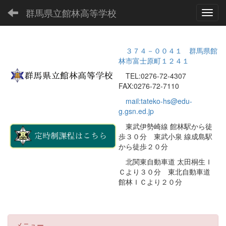
群馬県立館林高等学校
Toggl
３７４－００４１ 群馬県館
林市富士原町１２４１
TEL:0276-72-4307
FAX:0276-72-7110
mail:tateko-hs@edu-
g.gsn.ed.jp
東武伊勢崎線 館林駅から徒
歩３０分 東武小泉 線成島駅
から徒歩２０分
北関東自動車道 太田桐生Ｉ
Ｃより３０分 東北自動車道
館林ＩＣより２０分
メニュー