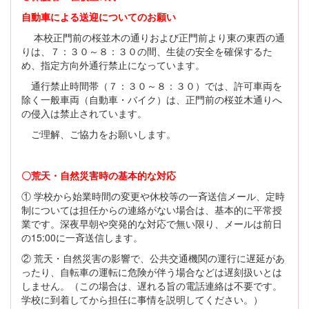
自動車による送迎についてのお願い
本校正門前の桜並木の通りおよび正門前より東の東西の通
りは、７：３０～８：３０の間、生徒の安全を確保するた
め、指定方向外通行禁止になっています。
通行禁止時間帯（７：３０～８：３０）では、許可車両を
除く一般車両（自動車・バイク）は、正門前の桜並木通りへ
の侵入は禁止されています。
ご理解、ご協力をお願いします。
〇荒天・自然災害時の基本的な対応
① 学校から始業時間の変更や休校等の一斉送信メール、定時
制については担任からの連絡がない場合は、基本的に平常授
業です。深夜早朝や突発的な対応で無い限り、メールは前日
の15:00に一斉送信します。
② 荒天・自然災害の影響で、公共交通機関の運行に遅延があ
ったり、自転車の運転に危険が伴う場合などは遅刻扱いとは
しません。（この場合は、遅れる旨の電話連絡は不要です。
学校に到着してから担任に事情を説明してください。）