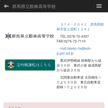
群馬県立館林高等学校
Toggl
３７４－００４１ 群馬県館
林市富士原町１２４１
TEL:0276-72-4307
FAX:0276-72-7110
mail:tateko-hs@edu-
g.gsn.ed.jp
東武伊勢崎線 館林駅から徒
歩３０分 東武小泉 線成島駅
から徒歩２０分
北関東自動車道 太田桐生Ｉ
Ｃより３０分 東北自動車道
館林ＩＣより２０分
メニュー