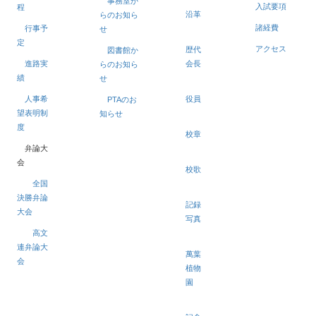
事務室か
入試要項
程
沿革
らのお知ら
諸経費
行事予
せ
定
アクセス
歴代
図書館か
進路実
会長
らのお知ら
績
せ
人事希
役員
PTAのお
望表明制
知らせ
度
校章
弁論大
会
校歌
全国
決勝弁論
記録
大会
写真
高文
連弁論大
萬葉
会
植物
園