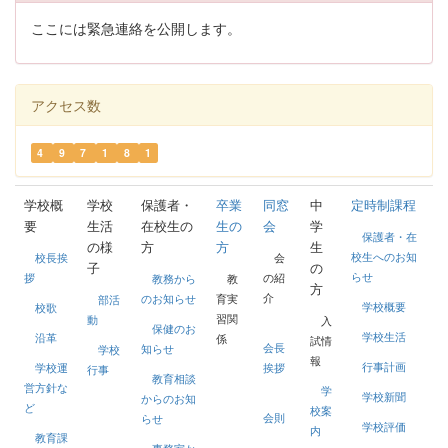
ここには緊急連絡を公開します。
アクセス数
4
9
7
1
8
1
学校概
学校
保護者・
卒業
同窓
中
定時制課程
要
生活
在校生の
生の
会
学
保護者・在
の様
方
方
生
校生へのお知
校長挨
会
子
の
らせ
拶
の紹
教務から
教
方
介
のお知らせ
育実
部活
学校概要
校歌
習関
動
入
保健のお
学校生活
沿革
係
試情
会長
知らせ
学校
報
行事計画
学校運
挨拶
行事
教育相談
営方針な
学
学校新聞
からのお知
ど
校案
会則
らせ
学校評価
内
教育課