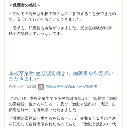
＜保護者の感想＞
・初めての海外は学校主催のものに参加することができたの
で、安心して行かせることができました。
・息子も、私達親も自信がつきました。貴重な経験が出来、
感謝の気持ちでいっぱいです。
本校卒業生 笠原誠司様より 御著書を御寄贈い
ただきました
投稿日時 : 03/05
館林高等学校Webページ管理者
このたび、本校卒業生である笠原誠司様より、御著書『激動
の回顧録ー生きるを知るー』及び『激動と波乱の一代記ー自
伝追想録ー』を御寄贈いただきました。
『激動の回顧録ー生きるを知るー』は、令和８年１月に卒寿
を記念して自費出版されたものであり、『激動と波乱の一代