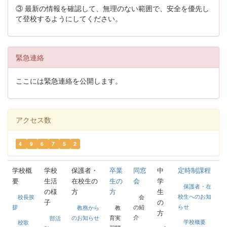
③ 最新の情報を確認して、無理のない範囲で、安全を優先し
て登校するようにしてください。
緊急連絡
ここには緊急連絡を公開します。
アクセス数
4
9
6
7
5
2
学校概
学校
保護者・
卒業
同窓
中
定時制課程
要
生活
在校生の
生の
会
学
保護者・在
の様
方
方
生
校生へのお知
校長挨
会
子
の
らせ
拶
の紹
教務から
教
方
介
のお知らせ
育実
部活
学校概要
校歌