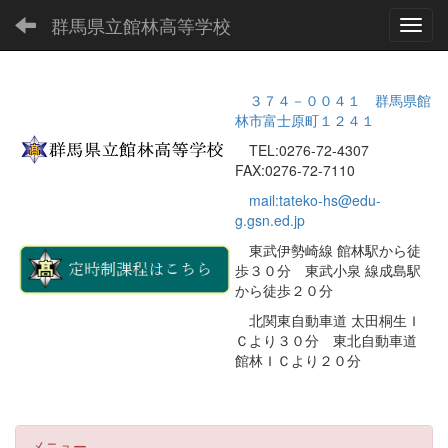
群馬県立館林高等学校
Toggl
３７４－００４１ 群馬県館
林市富士原町１２４１
TEL:0276-72-4307
FAX:0276-72-7110
mail:tateko-hs@edu-
g.gsn.ed.jp
東武伊勢崎線 館林駅から徒
歩３０分 東武小泉 線成島駅
から徒歩２０分
北関東自動車道 太田桐生Ｉ
Ｃより３０分 東北自動車道
館林ＩＣより２０分
メニュー