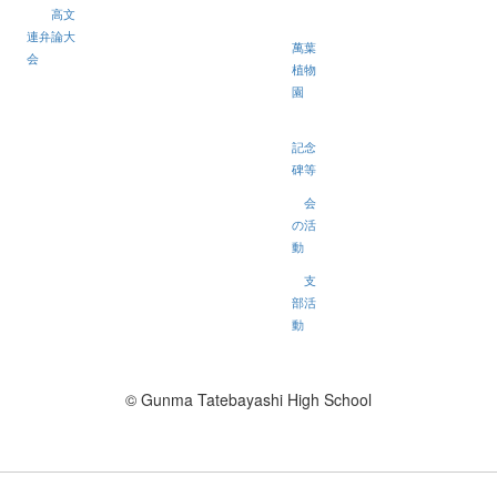
高文
連弁論大
萬葉
会
植物
園
記念
碑等
会
の活
動
支
部活
動
© Gunma Tatebayashi High School