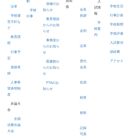
習関
動
入
保健のお
学校生活
沿革
係
試情
会長
知らせ
学校
報
行事計画
学校運
挨拶
行事
教育相談
営方針な
学
学校新聞
からのお知
ど
校案
会則
らせ
学校評価
内
教育課
事務室か
入試要項
程
沿革
らのお知ら
諸経費
行事予
せ
定
アクセス
歴代
図書館か
進路実
会長
らのお知ら
績
せ
人事希
役員
PTAのお
望表明制
知らせ
度
校章
弁論大
会
校歌
全国
決勝弁論
記録
大会
写真