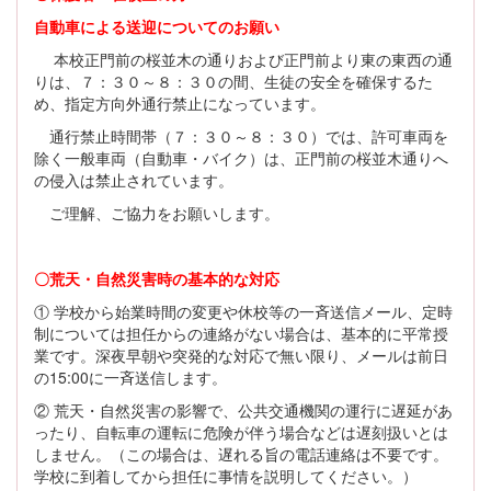
自動車による送迎についてのお願い
本校正門前の桜並木の通りおよび正門前より東の東西の通
りは、７：３０～８：３０の間、生徒の安全を確保するた
め、指定方向外通行禁止になっています。
通行禁止時間帯（７：３０～８：３０）では、許可車両を
除く一般車両（自動車・バイク）は、正門前の桜並木通りへ
の侵入は禁止されています。
ご理解、ご協力をお願いします。
〇荒天・自然災害時の基本的な対応
① 学校から始業時間の変更や休校等の一斉送信メール、定時
制については担任からの連絡がない場合は、基本的に平常授
業です。深夜早朝や突発的な対応で無い限り、メールは前日
の15:00に一斉送信します。
② 荒天・自然災害の影響で、公共交通機関の運行に遅延があ
ったり、自転車の運転に危険が伴う場合などは遅刻扱いとは
しません。（この場合は、遅れる旨の電話連絡は不要です。
学校に到着してから担任に事情を説明してください。）