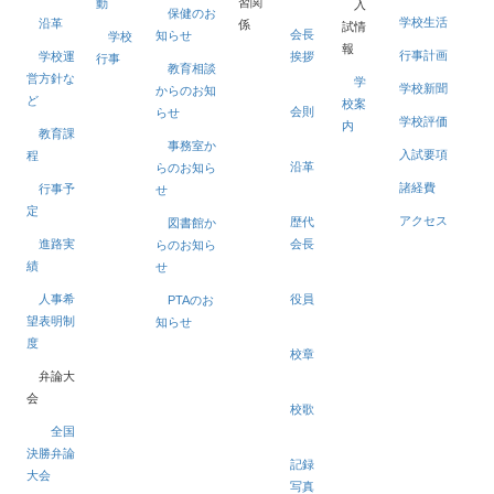
習関
動
入
保健のお
学校生活
沿革
係
試情
会長
知らせ
学校
報
行事計画
学校運
挨拶
行事
教育相談
営方針な
学
学校新聞
からのお知
ど
校案
会則
らせ
学校評価
内
教育課
事務室か
入試要項
程
沿革
らのお知ら
諸経費
行事予
せ
定
アクセス
歴代
図書館か
進路実
会長
らのお知ら
績
せ
人事希
役員
PTAのお
望表明制
知らせ
度
校章
弁論大
会
校歌
全国
決勝弁論
記録
大会
写真