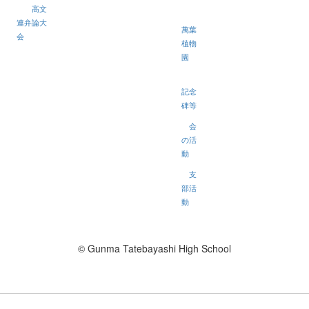
高文
連弁論大
萬葉
会
植物
園
記念
碑等
会
の活
動
支
部活
動
© Gunma Tatebayashi High School