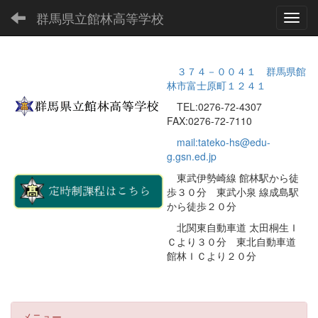
群馬県立館林高等学校
Toggl
３７４－００４１ 群馬県館
林市富士原町１２４１
TEL:0276-72-4307
FAX:0276-72-7110
mail:tateko-hs@edu-
g.gsn.ed.jp
東武伊勢崎線 館林駅から徒
歩３０分 東武小泉 線成島駅
から徒歩２０分
北関東自動車道 太田桐生Ｉ
Ｃより３０分 東北自動車道
館林ＩＣより２０分
メニュー