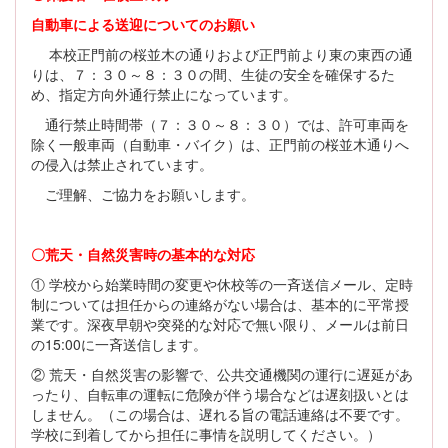
自動車による送迎についてのお願い
本校正門前の桜並木の通りおよび正門前より東の東西の通
りは、７：３０～８：３０の間、生徒の安全を確保するた
め、指定方向外通行禁止になっています。
通行禁止時間帯（７：３０～８：３０）では、許可車両を
除く一般車両（自動車・バイク）は、正門前の桜並木通りへ
の侵入は禁止されています。
ご理解、ご協力をお願いします。
〇荒天・自然災害時の基本的な対応
① 学校から始業時間の変更や休校等の一斉送信メール、定時
制については担任からの連絡がない場合は、基本的に平常授
業です。深夜早朝や突発的な対応で無い限り、メールは前日
の15:00に一斉送信します。
② 荒天・自然災害の影響で、公共交通機関の運行に遅延があ
ったり、自転車の運転に危険が伴う場合などは遅刻扱いとは
しません。（この場合は、遅れる旨の電話連絡は不要です。
学校に到着してから担任に事情を説明してください。）