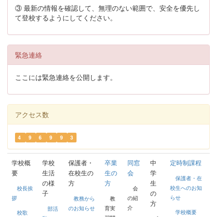
③ 最新の情報を確認して、無理のない範囲で、安全を優先し
て登校するようにしてください。
緊急連絡
ここには緊急連絡を公開します。
アクセス数
4
9
6
9
9
3
学校概
学校
保護者・
卒業
同窓
中
定時制課程
要
生活
在校生の
生の
会
学
保護者・在
の様
方
方
生
校生へのお知
校長挨
会
子
の
らせ
拶
の紹
教務から
教
方
介
のお知らせ
育実
部活
学校概要
校歌