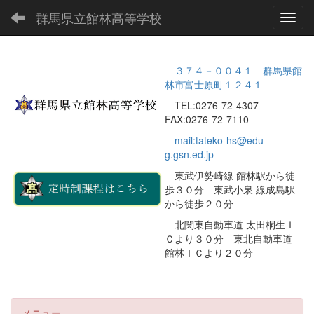
群馬県立館林高等学校
Toggl
３７４－００４１ 群馬県館
林市富士原町１２４１
TEL:0276-72-4307
FAX:0276-72-7110
mail:tateko-hs@edu-
g.gsn.ed.jp
東武伊勢崎線 館林駅から徒
歩３０分 東武小泉 線成島駅
から徒歩２０分
北関東自動車道 太田桐生Ｉ
Ｃより３０分 東北自動車道
館林ＩＣより２０分
メニュー