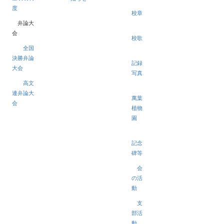
度
校章
弁論大
会
校歌
全国
決勝弁論
記録
大会
写真
高文
連弁論大
萬葉
会
植物
園
記念
碑等
会
の活
動
支
部活
動