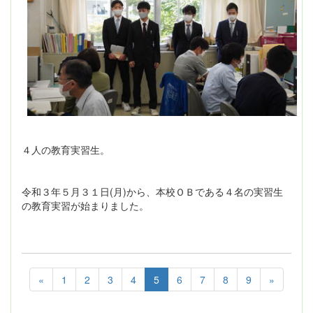
４人の教育実習生。
令和３年５月３１日(月)から、本校ＯＢである４名の実習生
の教育実習が始まりました。
«
1
2
3
4
5
6
7
8
9
»