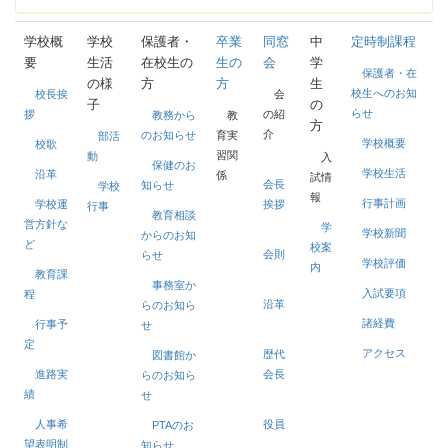
学校概
学校
保護者・
卒業
同窓
中
定時制課程
要
生活
在校生の
生の
会
学
保護者・在
の様
方
方
生
校生へのお知
校長挨
会
子
の
らせ
拶
の紹
教務から
教
方
介
のお知らせ
育実
部活
学校概要
校歌
習関
動
入
保健のお
学校生活
沿革
係
試情
会長
知らせ
学校
報
行事計画
学校運
挨拶
行事
教育相談
営方針な
学
学校新聞
からのお知
ど
校案
会則
らせ
学校評価
内
教育課
事務室か
入試要項
程
沿革
らのお知ら
諸経費
行事予
せ
定
アクセス
歴代
図書館か
進路実
会長
らのお知ら
績
せ
人事希
役員
PTAのお
望表明制
知らせ