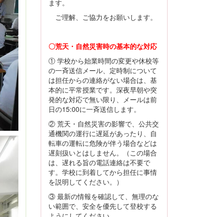
ます。
ご理解、ご協力をお願いします。
〇荒天・自然災害時の基本的な対応
① 学校から始業時間の変更や休校等
の一斉送信メール、定時制について
は担任からの連絡がない場合は、基
本的に平常授業です。深夜早朝や突
発的な対応で無い限り、メールは前
日の15:00に一斉送信します。
② 荒天・自然災害の影響で、公共交
通機関の運行に遅延があったり、自
転車の運転に危険が伴う場合などは
遅刻扱いとはしません。（この場合
は、遅れる旨の電話連絡は不要で
す。学校に到着してから担任に事情
を説明してください。）
③ 最新の情報を確認して、無理のな
い範囲で、安全を優先して登校する
ようにしてください。