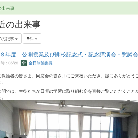
の出来事
近の出来事
ての記事
5件
８年度 公開授業及び開校記念式・記念講演会・懇談
 : 05/23
全日制編集長
の保護者の皆さま、同窓会の皆さまにご来校いただき、誠にありがとう
た。
公開では、生徒たちが日頃の学習に取り組む姿を直接ご覧いただくこと
た。