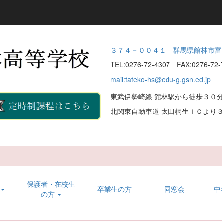
３７４－００４１ 群馬県館林市富
TEL:0276-72-4307 FAX:0276-7
mail:tateko-hs@edu-g.gsn.ed.jp
東武伊勢崎線 館林駅から徒歩３０分
北関東自動車道 太田桐生ＩＣより３
保護者・在校生
卒業生の方
同窓会
中
の方