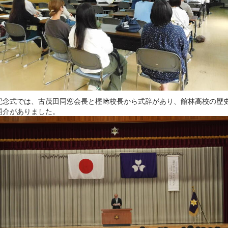
記念式では、古茂田同窓会長と樫﨑校長から式辞があり、館林高校の歴
紹介がありました。