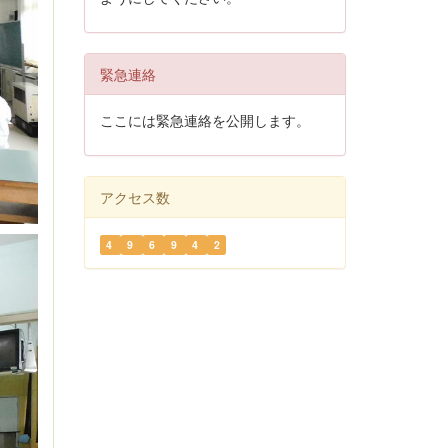
緊急連絡
ここには緊急連絡を公開します。
アクセス数
4
9
6
9
4
2