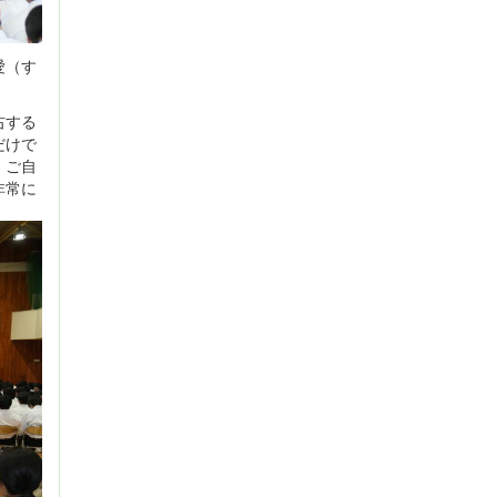
愛（す
右する
だけで
、ご自
非常に