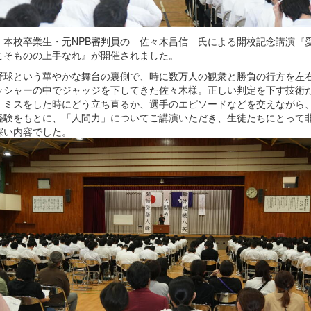
、本校卒業生・元NPB審判員の 佐々木昌信 氏による開校記念講演『
こそものの上手なれ』が開催されました。
野球という華やかな舞台の裏側で、時に数万人の観衆と勝負の行方を左
ッシャーの中でジャッジを下してきた佐々木様。正しい判定を下す技術
、ミスをした時にどう立ち直るか、選手のエピソードなどを交えながら
経験をもとに、「人間力」についてご講演いただき、生徒たちにとって
深い内容でした。