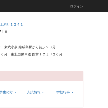
ログイン
士原町１２４１
2-7110
 東武小泉 線成島駅から徒歩２０分
０分 東北自動車道 館林ＩＣより２０分
学生の方
入試情報
学校行事