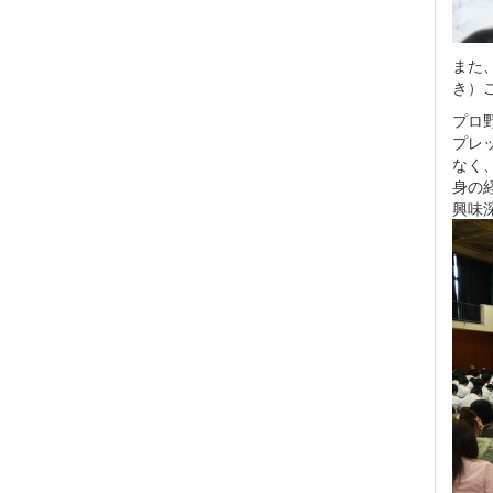
また
き）
プロ
プレ
なく
身の
興味