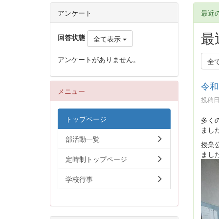
アンケート
最近
最
回答状態
全て表示
アンケートがありません。
全
令和
メニュー
投稿日時
トップページ
多く
まし
部活動一覧
授業
まし
定時制トップページ
学校行事