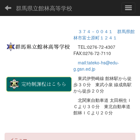
群馬県立館林高等学校
Toggl
３７４－００４１ 群馬県館
林市富士原町１２４１
TEL:0276-72-4307
FAX:0276-72-7110
mail:tateko-hs@edu-
g.gsn.ed.jp
東武伊勢崎線 館林駅から徒
歩３０分 東武小泉 線成島駅
から徒歩２０分
北関東自動車道 太田桐生Ｉ
Ｃより３０分 東北自動車道
館林ＩＣより２０分
メニュー