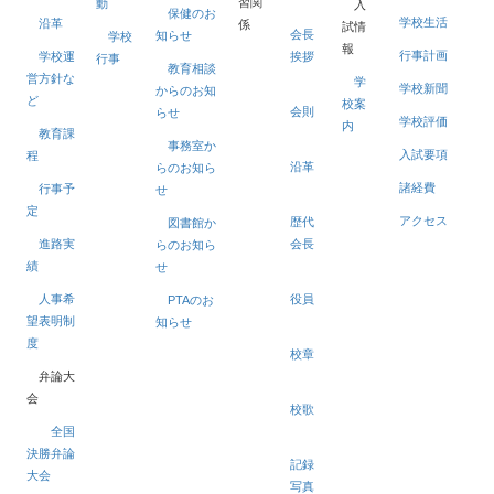
習関
動
入
保健のお
学校生活
沿革
係
試情
会長
知らせ
学校
報
行事計画
学校運
挨拶
行事
教育相談
営方針な
学
学校新聞
からのお知
ど
校案
会則
らせ
学校評価
内
教育課
事務室か
入試要項
程
沿革
らのお知ら
諸経費
行事予
せ
定
アクセス
歴代
図書館か
進路実
会長
らのお知ら
績
せ
人事希
役員
PTAのお
望表明制
知らせ
度
校章
弁論大
会
校歌
全国
決勝弁論
記録
大会
写真