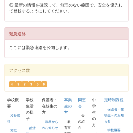
③ 最新の情報を確認して、無理のない範囲で、安全を優先し
て登校するようにしてください。
緊急連絡
ここには緊急連絡を公開します。
アクセス数
4
9
7
3
0
9
学校概
学校
保護者・
卒業
同窓
中
定時制課程
要
生活
在校生の
生の
会
学
保護者・在
の様
方
方
生
校生へのお知
校長挨
会
子
の
らせ
拶
の紹
教務から
教
方
介
のお知らせ
育実
部活
学校概要
校歌