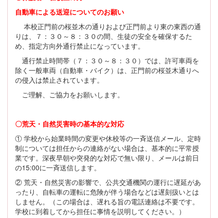
自動車による送迎についてのお願い
本校正門前の桜並木の通りおよび正門前より東の東西の通
りは、７：３０～８：３０の間、生徒の安全を確保するた
め、指定方向外通行禁止になっています。
通行禁止時間帯（７：３０～８：３０）では、許可車両を
除く一般車両（自動車・バイク）は、正門前の桜並木通りへ
の侵入は禁止されています。
ご理解、ご協力をお願いします。
〇荒天・自然災害時の基本的な対応
① 学校から始業時間の変更や休校等の一斉送信メール、定時
制については担任からの連絡がない場合は、基本的に平常授
業です。深夜早朝や突発的な対応で無い限り、メールは前日
の15:00に一斉送信します。
② 荒天・自然災害の影響で、公共交通機関の運行に遅延があ
ったり、自転車の運転に危険が伴う場合などは遅刻扱いとは
しません。（この場合は、遅れる旨の電話連絡は不要です。
学校に到着してから担任に事情を説明してください。）