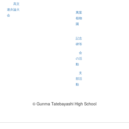
高文
連弁論大
萬葉
会
植物
園
記念
碑等
会
の活
動
支
部活
動
© Gunma Tatebayashi High School