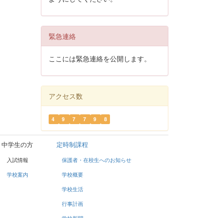
緊急連絡
ここには緊急連絡を公開します。
アクセス数
4
9
7
7
9
8
中学生の方
定時制課程
入試情報
保護者・在校生へのお知らせ
学校案内
学校概要
学校生活
行事計画