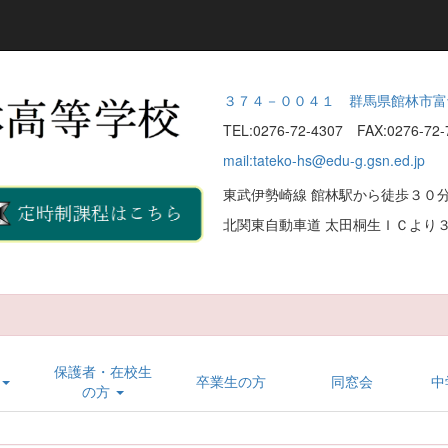
３７４－００４１ 群馬県館林市富
TEL:0276-72-4307 FAX:0276-7
mail:tateko-hs@edu-g.gsn.ed.jp
東武伊勢崎線 館林駅から徒歩３０分
北関東自動車道 太田桐生ＩＣより３
保護者・在校生
卒業生の方
同窓会
中
の方