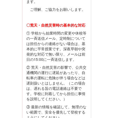
ます。
ご理解、ご協力をお願いします。
〇荒天・自然災害時の基本的な対応
① 学校から始業時間の変更や休校等
の一斉送信メール、定時制について
は担任からの連絡がない場合は、基
本的に平常授業です。深夜早朝や突
発的な対応で無い限り、メールは前
日の15:00に一斉送信します。
② 荒天・自然災害の影響で、公共交
通機関の運行に遅延があったり、自
転車の運転に危険が伴う場合などは
遅刻扱いとはしません。（この場合
は、遅れる旨の電話連絡は不要で
す。学校に到着してから担任に事情
を説明してください。）
③ 最新の情報を確認して、無理のな
い範囲で、安全を優先して登校する
ようにしてください。