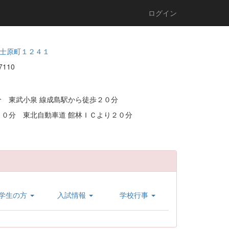
ログイン
士原町１２４１
2-7110
 東武小泉 線成島駅から徒歩２０分
０分 東北自動車道 館林ＩＣより２０分
学生の方
入試情報
学校行事