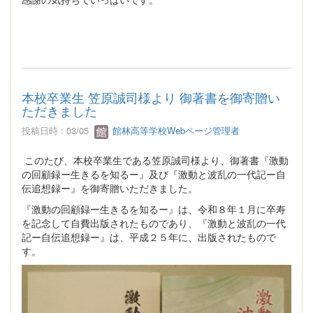
本校卒業生 笠原誠司様より 御著書を御寄贈い
ただきました
投稿日時 : 03/05
館林高等学校Webページ管理者
このたび、本校卒業生である笠原誠司様より、御著書『激動
の回顧録ー生きるを知るー』及び『激動と波乱の一代記ー自
伝追想録ー』を御寄贈いただきました。
『激動の回顧録ー生きるを知るー』は、令和８年１月に卒寿
を記念して自費出版されたものであり、『激動と波乱の一代
記ー自伝追想録ー』は、平成２５年に、出版されたもので
す。