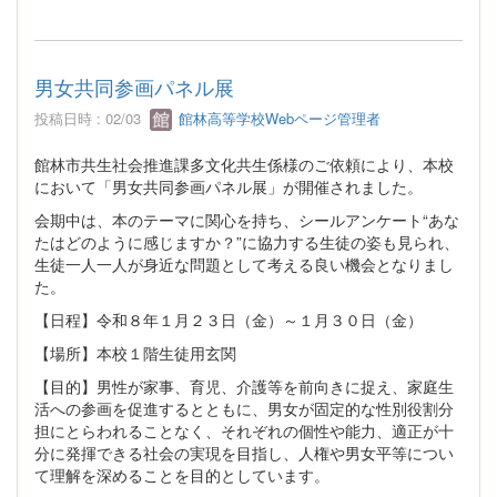
男女共同参画パネル展
投稿日時 : 02/03
館林高等学校Webページ管理者
館林市共生社会推進課多文化共生係様のご依頼により、本校
において「男女共同参画パネル展」が開催されました。
会期中は、本のテーマに関心を持ち、シールアンケート“あな
たはどのように感じますか？”に協力する生徒の姿も見られ、
生徒一人一人が身近な問題として考える良い機会となりまし
た。
【日程】令和８年１月２３日（金）～１月３０日（金）
【場所】本校１階生徒用玄関
【目的】男性が家事、育児、介護等を前向きに捉え、家庭生
活への参画を促進するとともに、男女が固定的な性別役割分
担にとらわれることなく、それぞれの個性や能力、適正が十
分に発揮できる社会の実現を目指し、人権や男女平等につい
て理解を深めることを目的としています。