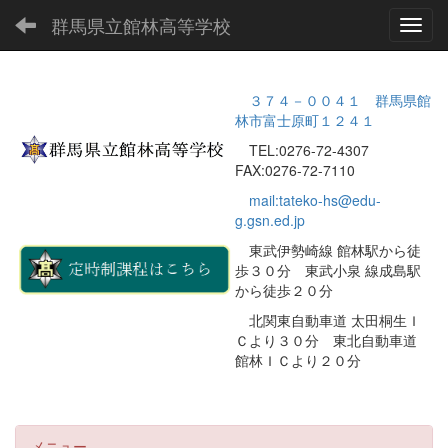
群馬県立館林高等学校
Toggl
３７４－００４１ 群馬県館
林市富士原町１２４１
TEL:0276-72-4307
FAX:0276-72-7110
mail:tateko-hs@edu-
g.gsn.ed.jp
東武伊勢崎線 館林駅から徒
歩３０分 東武小泉 線成島駅
から徒歩２０分
北関東自動車道 太田桐生Ｉ
Ｃより３０分 東北自動車道
館林ＩＣより２０分
メニュー