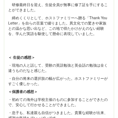
研修最終日を迎え、生徒全員が無事に修了証を手にするこ
とができました。
締めくくりとして、ホストファミリーへ贈る「Thank You
Letter」を自らの言葉で綴りました。異文化での驚きや家族
との温かな思い出など、この地で得たかけがえのない経験
を、学んだ英語を駆使して懸命に表現していました。
＜ 生徒の感想＞
・現地の人と話して、受験の英語勉強と英会話の勉強は全く
違うものだなと感じた。
・自分の将来の選択肢の幅が広がった。ホストファミリーが
すごく優しかった。
＜保護者の感想＞
・初めての海外は学校主催のものに参加することができたの
で、安心して行かせることができました。
・息子も、私達親も自信がつきました。貴重な経験が出来、
感謝の気持ちでいっぱいです。